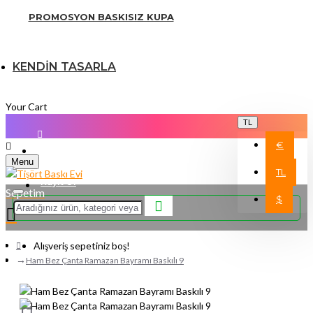
PROMOSYON BASKISIZ KUPA
KENDİN TASARLA
Your Cart
TL
€
Üye Girişi
Menu
TL
Kayıt Ol
Sepetim
$
Alışveriş sepetiniz boş!
Ham Bez Çanta Ramazan Bayramı Baskılı 9