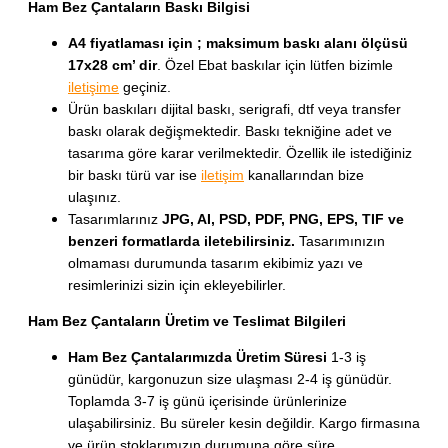
Ham Bez Çantaların Baskı Bilgisi
A4 fiyatlaması için ; maksimum baskı alanı ölçüsü
17x28 cm’ dir
. Özel Ebat baskılar için lütfen bizimle
iletişime
geçiniz.
Ürün baskıları dijital baskı, serigrafi, dtf veya transfer
baskı olarak değişmektedir. Baskı tekniğine adet ve
tasarıma göre karar verilmektedir. Özellik ile istediğiniz
bir baskı türü var ise
iletişim
kanallarından bize
ulaşınız.
Tasarımlarınız
JPG, AI, PSD, PDF, PNG, EPS, TIF ve
benzeri formatlarda iletebilirsiniz.
Tasarımınızın
olmaması durumunda tasarım ekibimiz yazı ve
resimlerinizi sizin için ekleyebilirler.
Ham Bez Çantaların Üretim ve Teslimat Bilgileri
Ham Bez Çantalarımızda Üretim Süresi
1-3 iş
günüdür, kargonuzun size ulaşması 2-4 iş günüdür.
Toplamda 3-7 iş günü içerisinde ürünlerinize
ulaşabilirsiniz. Bu süreler kesin değildir. Kargo firmasına
ve ürün stoklarımızın durumuna göre süre