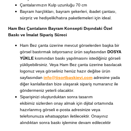
Çantalarımızın Kulp uzunluğu 70 cm
Bayram harçlıkları, bayram şekerleri, ibadet çantası,
sürpriz ve hediyelik/hatıra paketlemeleri için ideal.
Ham Bez Çantaların
Bayram Konsepti Dışındaki
Özel
Baskı ve İmalat Sipariş Süreci
Ham Bez çanta üzerine mevcut görselerden başka bir
görsel bastırmak istiyorsanız ürün sayfasından
DOSYA
YÜKLE
kısmından baskı yapılmasını istediğiniz görseli
yükliyebilirsiniz. Veya Ham Bez çanta üzerine basılacak
logonuz veya görseliniz henüz hazır değilse ürün
sayfasından
info@tisortbaskievi.com
adresine yada
diğer kanlallardan bize ulaşarak sipariş numaranız ile
göndermeniz yeterli olacaktır.
Siparişinizi oluşturduktan sonra tasarım
ekibimiz sizlerden onay almak için dijital ortamında
hazırlanmış görseli e-posta adresinize veya
telefonunuza whatsapptan iletilecektir. Onayınız
alındıktan sonra baskı işlemine devam edilecektir