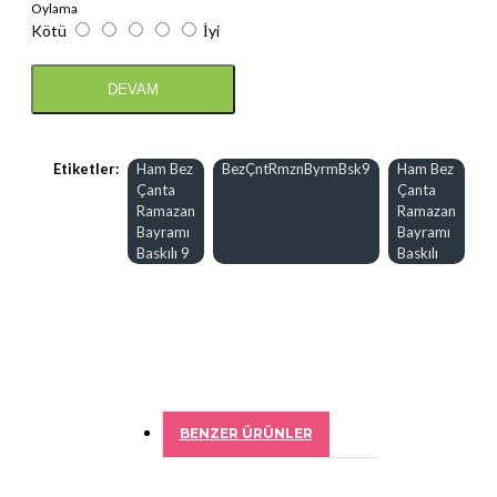
Oylama
Kötü
İyi
DEVAM
Etiketler:
Ham Bez
BezÇntRmznByrmBsk9
Ham Bez
Çanta
Çanta
Ramazan
Ramazan
Bayramı
Bayramı
Baskılı 9
Baskılı
BENZER ÜRÜNLER