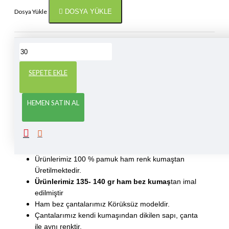
Dosya Yükle
DOSYA YÜKLE
Satın alabilmek için asgari adet: 30
SEPETE EKLE
ÜRÜN BILGISI
HEMEN SATIN AL
Ham Bez Çanta Ramazan Bayramı Baskılı 9
Bez çanta boyutları 35x40 cm
(Ürünlerimiz el dikimi
olduğundan +/- 1cm ölçüler farklılık olgösterebilir)
Ürünlerimiz 100 % pamuk ham renk kumaştan
Üretilmektedir.
Ürünlerimiz 135- 140 gr ham bez kumaş
tan imal
edilmiştir
Ham bez çantalarımız Körüksüz modeldir.
Çantalarımız kendi kumaşından dikilen sapı, çanta
ile aynı renktir.