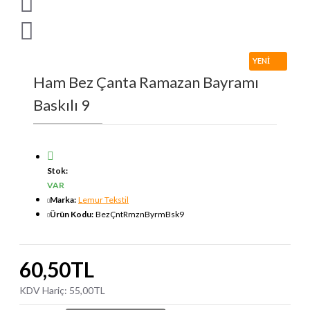
YENI
Ham Bez Çanta Ramazan Bayramı
Baskılı 9
Stok:
VAR
Marka:
Lemur Tekstil
Ürün Kodu:
BezÇntRmznByrmBsk9
60,50TL
KDV Hariç: 55,00TL