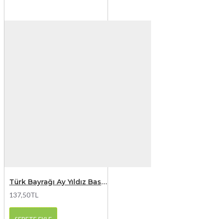
Türk Bayrağı Ay Yıldız Baskılı Kırmızı Çocuk Tişört 6
137,50TL