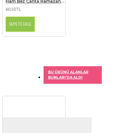
Ham Bez Çanta Ramazan Bayramı Baskılı 3
60,50TL
SEPETE EKLE
BU ÜRÜNÜ ALANLAR
BUNLARI'DA ALDI