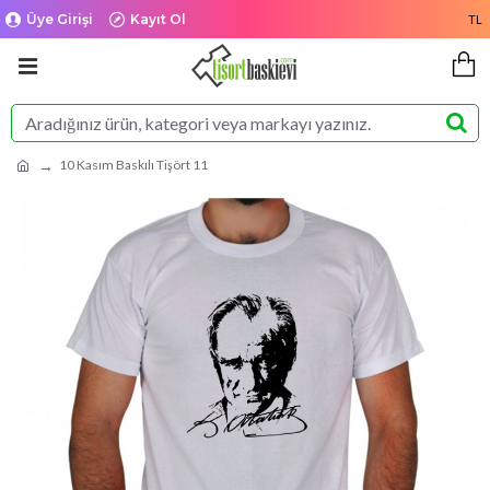
Üye Girişi
Kayıt Ol
TL
10 Kasım Baskılı Tişört 11