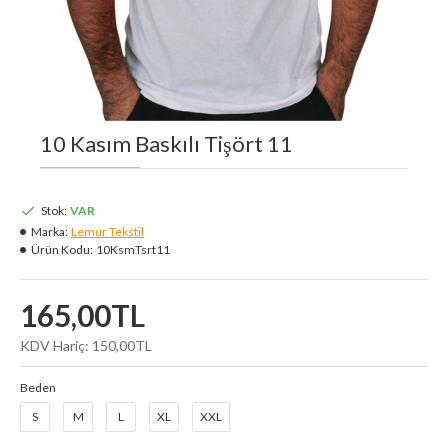
10 Kasım Baskılı Tişört 11
Stok:
VAR
Marka:
Lemur Tekstil
Ürün Kodu:
10KsmTsrt11
165,00TL
KDV Hariç: 150,00TL
Beden
S
M
L
XL
XXL