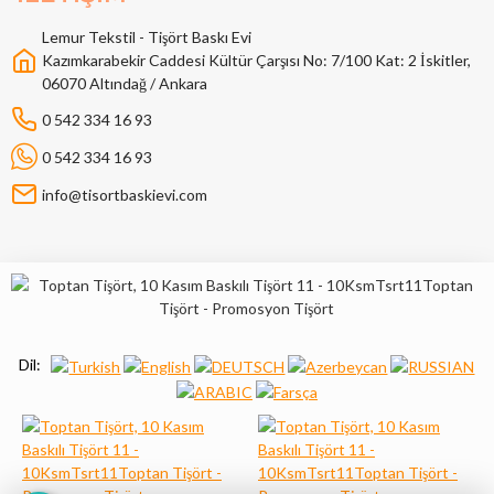
Lemur Tekstil - Tişört Baskı Evi
Kazımkarabekir Caddesi Kültür Çarşısı No: 7/100 Kat: 2 İskitler,
06070 Altındağ / Ankara
0 542 334 16 93
0 542 334 16 93
info@tisortbaskievi.com
Dil: