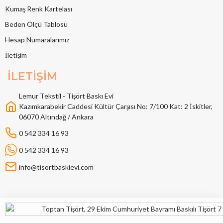
Kumaş Renk Kartelası
Beden Ölçü Tablosu
Hesap Numaralarımız
İletişim
İLETİŞİM
Lemur Tekstil - Tişört Baskı Evi
Kazımkarabekir Caddesi Kültür Çarşısı No: 7/100 Kat: 2 İskitler,
06070 Altındağ / Ankara
0 542 334 16 93
0 542 334 16 93
info@tisortbaskievi.com