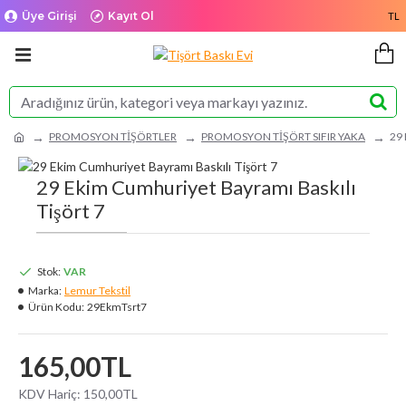
Üye Girişi
Kayıt Ol
TL
PROMOSYON TİŞÖRTLER
PROMOSYON TİŞÖRT SIFIR YAKA
29 
29 Ekim Cumhuriyet Bayramı Baskılı
Tişört 7
Stok:
VAR
Marka:
Lemur Tekstil
Ürün Kodu:
29EkmTsrt7
165,00TL
KDV Hariç: 150,00TL