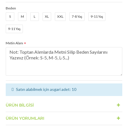
Beden
S
M
L
XL
XXL
7-8 Yaş
9-11 Yaş
9-11 Yaş
Metin Alanı
Satın alabilmek için asgari adet: 10
ÜRÜN BILGISI
ÜRÜN YORUMLARI